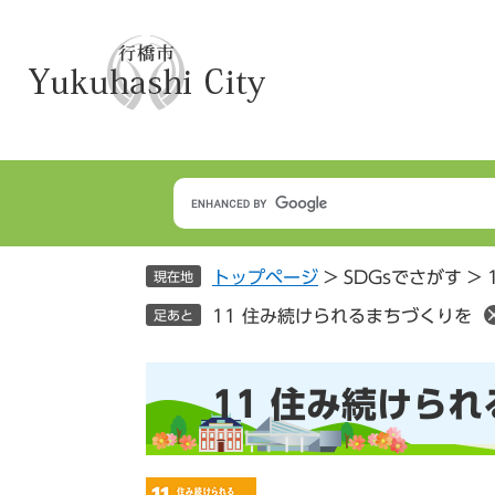
ペ
メ
ー
ニ
ジ
ュ
の
ー
先
を
頭
飛
で
ば
す
し
。
て
本
トップページ
>
SDGsでさがす
>
文
現在地
へ
11 住み続けられるまちづくりを
足あと
本
11 住み続けら
文