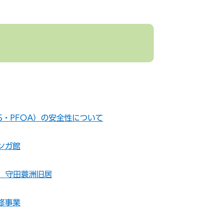
OS・PFOA）の安全性について
ンガ館
 守田蓑洲旧居
修事業