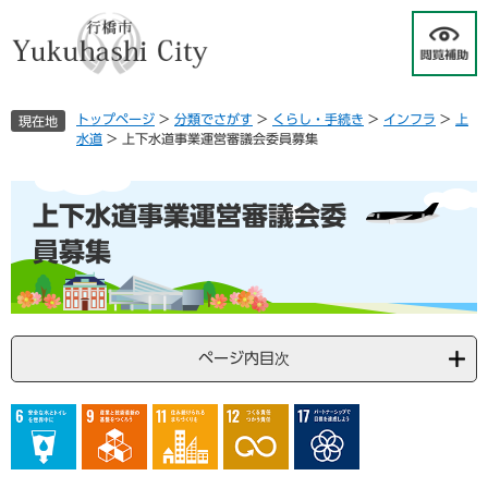
ペ
メ
ー
ニ
ジ
ュ
の
ー
先
を
トップページ
>
分類でさがす
>
くらし・手続き
>
インフラ
>
上
現在地
頭
飛
水道
>
上下水道事業運営審議会委員募集
で
ば
す
し
本
。
て
上下水道事業運営審議会委
文
本
文
員募集
へ
ページ内目次