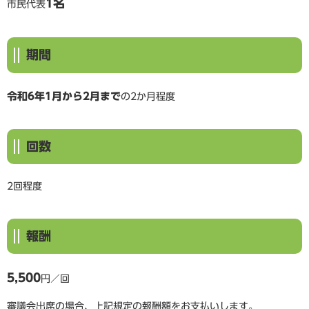
1名
市民代表​
期間
令和6年1月から2月まで
の2か月程度
回数
2回程度
報酬
5,500
円／回
審議会出席の場合、上記規定の報酬額をお支払いします。