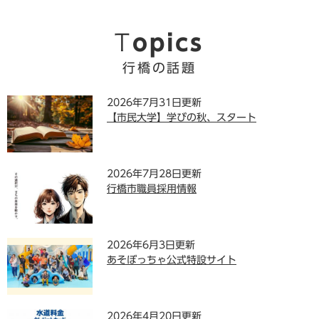
地
よ
い
Topics
風
土
行橋の話題
と
人
2026年7月31日更新
が
【市民大学】学びの秋、スタート
行
き
交
う
2026年7月28日更新
、
行橋市職員採用情報
暮
ら
し
や
2026年6月3日更新
す
あそぼっちゃ公式特設サイト
い
ま
ち
2026年4月20日更新
。