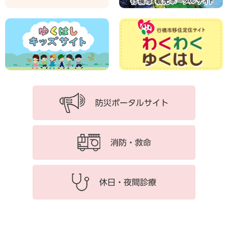
。
く
ら
そ
う
ゆ
く
は
し
。
防災ポータルサイト
こ
こ
「
消防・救命
ゆ
く
は
し
休日・夜間診療
」
は
、
心