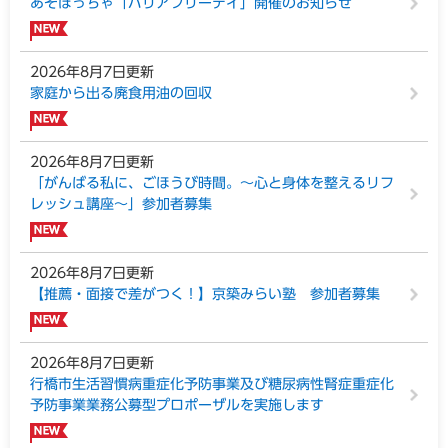
あそぼっちゃ「バリアフリーデイ」開催のお知らせ
着
こ
っ
情
ち
報
2026年8月7日更新
い
家庭から出る廃食用油の回収
い
や
ん
。
2026年8月7日更新
く
「がんばる私に、ごほうび時間。～心と身体を整えるリフ
ら
レッシュ講座～」参加者募集
そ
う
ゆ
2026年8月7日更新
く
【推薦・面接で差がつく！】京築みらい塾 参加者募集
は
し
。
2026年8月7日更新
行橋市生活習慣病重症化予防事業及び糖尿病性腎症重症化
予防事業業務公募型プロポーザルを実施します