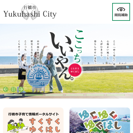
ペ
メ
ー
ニ
ジ
ュ
の
ー
先
を
頭
飛
で
ば
す
し
。
て
本
文
へ
こ
こ
っ
本
ち
文
い
い
や
ん