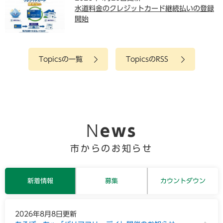
水道料金のクレジットカード継続払いの登録
山
開始
や
海
に
囲
Topicsの一覧
TopicsのRSS
ま
れ
、
歴
史
と
文
News
化
が
市からのお知らせ
息
づ
く
新着情報
募集
カウントダウン
ま
ち
。
新
2026年8月8日更新
こ