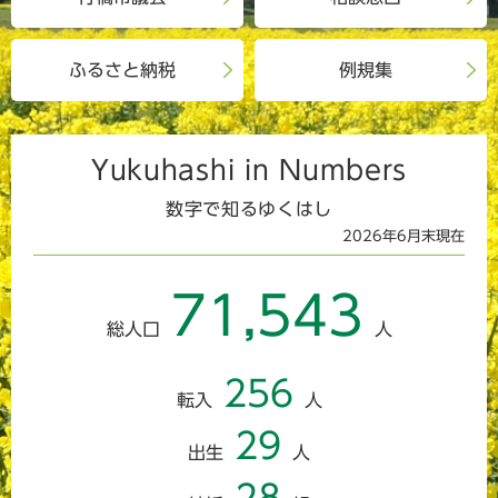
ふるさと納税
例規集
Yukuhashi
in
Numbers
数字で知るゆくはし
2026年6月末現在
71,543
総人口
人
256
転入
人
29
出生
人
28