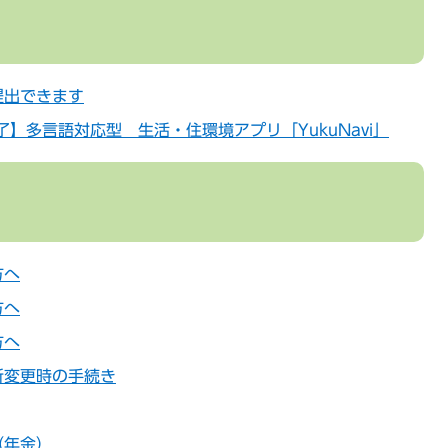
提出できます
了】多言語対応型 生活・住環境アプリ「YukuNavi」
方へ
方へ
方へ
所変更時の手続き
（年金）