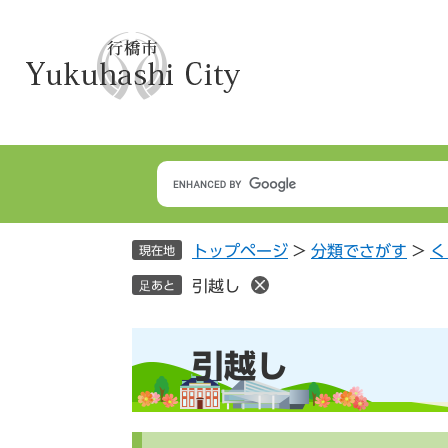
ペ
メ
ー
ニ
ジ
ュ
の
ー
先
を
頭
飛
で
ば
す
し
。
て
本
トップページ
>
分類でさがす
>
く
文
現在地
へ
引越し
足あと
本
引越し
文