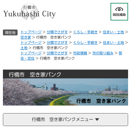
ペ
メ
ー
ニ
ジ
ュ
の
ー
先
を
トップページ
>
分類でさがす
>
くらし・手続き
>
住まい・土地
>
現在地
頭
飛
空き家
>
行橋市 空き家バンク
で
ば
トップページ
>
分類でさがす
>
くらし・手続き
>
住まい・土地
>
す
し
土地
>
行橋市 空き家バンク
。
て
トップページ
>
分類でさがす
>
市政情報
>
市の取り組み
>
移
本
住・定住
>
行橋市 空き家バンク
文
へ
行橋市 空き家バンク
行橋市 空き家バンクメニュー