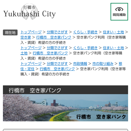
ペ
メ
ー
ニ
ジ
ュ
の
ー
先
を
トップページ
>
分類でさがす
>
くらし・手続き
>
住まい・土地
>
現在地
頭
飛
空き家
>
行橋市 空き家バンク
>
空き家バンク利用（空き家等購
で
ば
入・賃貸）希望の方の手続き
す
し
トップページ
>
分類でさがす
>
くらし・手続き
>
住まい・土地
>
。
て
土地
>
行橋市 空き家バンク
>
空き家バンク利用（空き家等購
本
入・賃貸）希望の方の手続き
トップページ
>
分類でさがす
>
市政情報
>
市の取り組み
>
移
文
住・定住
>
行橋市 空き家バンク
>
空き家バンク利用（空き家等
へ
購入・賃貸）希望の方の手続き
行橋市 空き家バンク