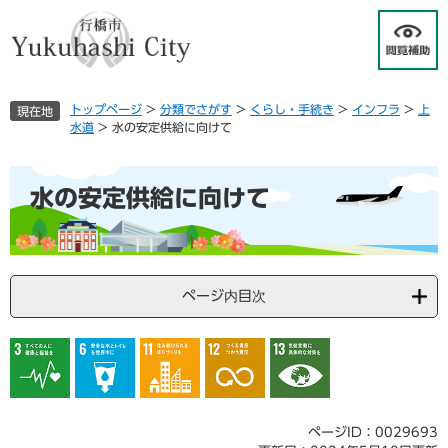
ペ
メ
ー
ニ
ジ
ュ
の
ー
先
を
トップページ
>
分類でさがす
>
くらし・手続き
>
インフラ
>
上
現在地
頭
飛
水道
>
水の安定供給に向けて
で
ば
す
し
本
。
て
水の安定供給に向けて
文
本
文
へ
ページ内目次
ページID：0029693