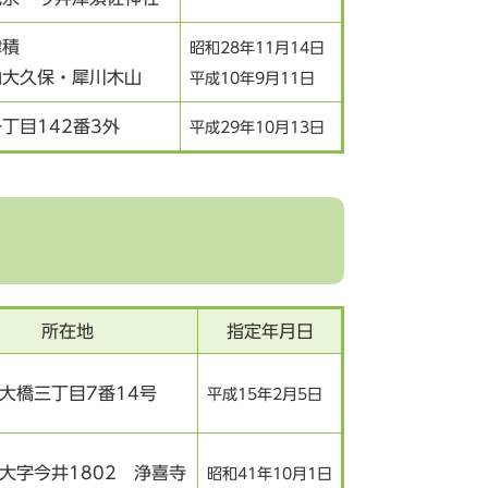
津積
昭和28年11月14日
山大久保・犀川木山
平成10年9月11日
丁目142番3外
平成29年10月13日
所在地
指定年月日
大橋三丁目7番14号
平成15年2月5日
大字今井1802 浄喜寺
昭和41年10月1日