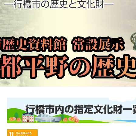
 ―行橋市の歴史と文化財―
本
行橋市内の指定文化財一
文