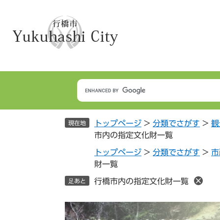
ペ
メ
ー
ニ
ジ
ュ
の
ー
先
を
頭
飛
で
ば
す
し
。
て
本
トップページ
>
分類でさがす
>
観
文
現在地
市内の指定文化財一覧
へ
トップページ
>
分類でさがす
>
市
財一覧
行橋市内の指定文化財一覧
足あと