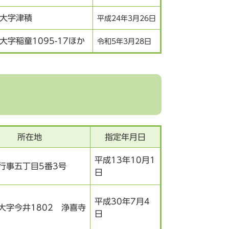
大字津積
平成24年3月26日
大字稲童1095-17ほか
令和5年3月28日
所在地
指定年月日
平成13年10月1
行事五丁目5番3号
日
平成30年7月4
大字今井1802 浄喜寺
日