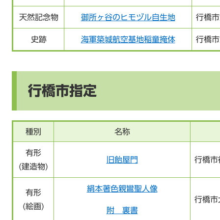
天然記念物
御所ヶ谷のヒモヅル自生地
行橋市
史跡
海軍築城航空基地稲童掩体
行橋市
行橋市指定
種別
名称
有形
旧飴屋門
行橋市
(建造物)
絹本著色親鸞聖人像
有形
行橋市
(絵画)
附 裏書