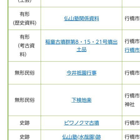
有形
仏山塾関係資料
行橋市
(歴史資料)
有形
行橋市
稲童古墳群第8・15・21号墳出
（考古資
土品
行橋市
料）
無形民俗
今井祇園行事
行橋市
行橋市
無形民俗
下検地楽
神社
史跡
ビワノクマ古墳
行橋市
史跡
仏山塾(水哉園)跡
行橋市