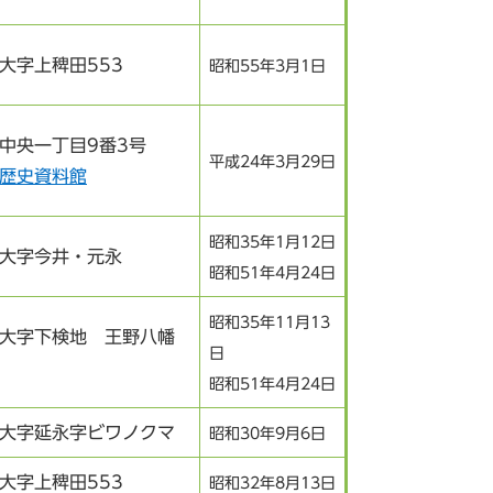
大字上稗田553
昭和55年3月1日
中央一丁目9番3号
平成24年3月29日
歴史資料館
昭和35年1月12日
大字今井・元永
昭和51年4月24日
昭和35年11月13
大字下検地 王野八幡
日
昭和51年4月24日
大字延永字ビワノクマ
昭和30年9月6日
大字上稗田553
昭和32年8月13日