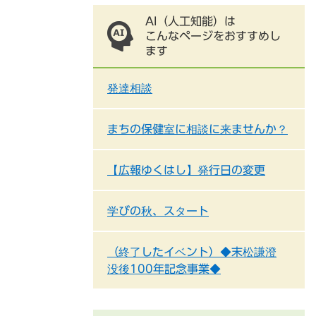
AI（人工知能）は
こんなページをおすすめし
ます
発達相談
まちの保健室に相談に来ませんか？
【広報ゆくはし】発行日の変更
学びの秋、スタート
（終了したイベント）◆末松謙澄
没後100年記念事業◆