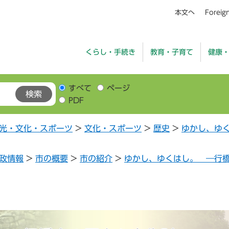
本文へ
Foreig
くらし・手続き
教育・子育て
健康
すべて
ページ
PDF
光・文化・スポーツ
>
文化・スポーツ
>
歴史
>
ゆかし、ゆ
政情報
>
市の概要
>
市の紹介
>
ゆかし、ゆくはし。 ―行