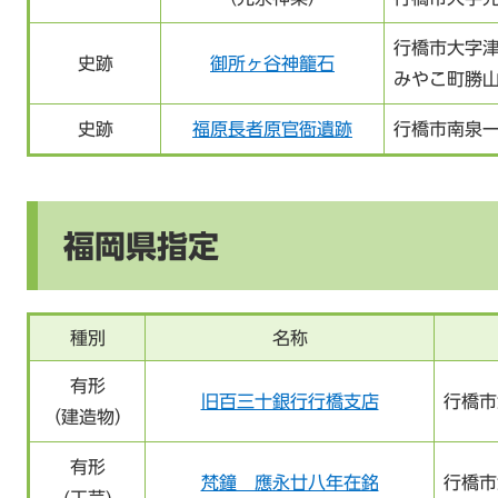
行橋市大字
史跡
御所ヶ谷神籠石
みやこ町勝
史跡
福原長者原官衙遺跡
行橋市南泉一
福岡県指定
種別
名称
有形
旧百三十銀行行橋支店
行橋市
（建造物）
有形
梵鐘 應永廿八年在銘
行橋市
(工芸)