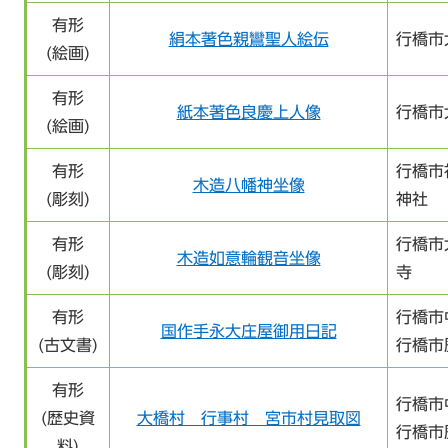
有形
絹本著色親鸞聖人絵伝
行橋市
(絵画)
有形
紙本著色良慶上人像
行橋市
(絵画)
有形
行橋市
木造八幡神坐像
(彫刻)
神社
有形
行橋市
木造如意輪観音坐像
(彫刻)
寺
有形
行橋市
国作手永大庄屋御用日記
(古文書)
行橋市
有形
行橋市
(歴史資
大橋村 行事村 宮市村見取図
行橋市
料)