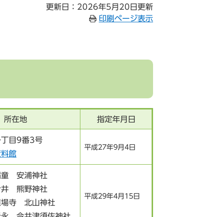
更新日：2026年5月20日更新
印刷ページ表示
所在地
指定年月日
丁目9番3号
平成27年9月4日
資料館
稲童 安浦神社
今井 熊野神社
平成29年4月15日
道場寺 北山神社
元永 今井津須佐神社