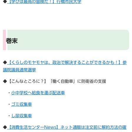
◆
【学びは最高の冒険だ！】行橋市民大学
巻末
◆
【くらしのモヤモヤは、政治で解決することができるかも！】参
議院議員通常選挙
◆【こんなところに？】「働く自動車」に防衛省の支援
・
小中学校へ給食を運ぶ配送車
・
ゴミ収集車
・
し尿収集車
◆
【消費生活センターNews】ネット通販は注文前に解約方法の確