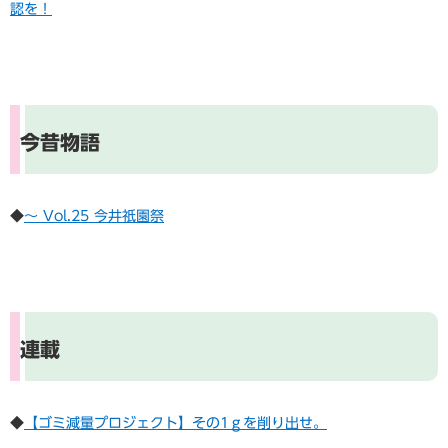
認を！
今昔物語
◆
～ Vol.25 今井祇園祭
連載
◆
【ゴミ減量プロジェクト】その1ｇを削り出せ。