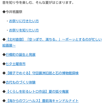
昔を知り今を楽しむ、そんな夏がはじまります。
◆今井祇園祭
・
お祭りに行きたい方
・
お祭りを知りたい方
◆
【北村直登】「空っぽで、満ちる。」～ボーッとするのが忙しい
絵画展～
◆
行橋町の誕生と発展
◆
七夕土曜夜市
◆​
【親子でめぐる】守田蓑洲旧居と石の博物館探検
◆
​古代ものづくり体験
◆​
【くらしを彩るレトロ作品】夏の狐々庵展
◆​
【海からのワンヘルス】豊前海キャンドルナイト