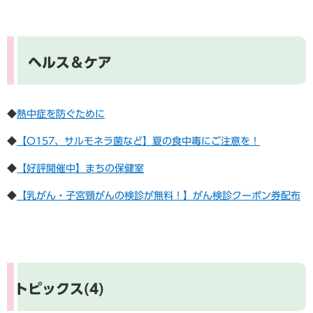
ヘルス＆ケア
◆
熱中症を防ぐために
​◆
【O157、サルモネラ菌など】​​​​夏の食中毒にご注意を！
◆
【好評開催中】まちの保健室
◆
【乳がん・子宮頸がんの検診が無料！】がん検診クーポン券配布
トピックス(4)