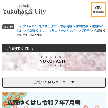
ペ
メ
ー
ニ
ジ
ュ
の
ー
先
を
トップページ
>
分類でさがす
>
市政情報
>
広報広聴
>
広報ゆく
現在地
頭
飛
はし
>
広報ゆくはし
>
今年のバックナンバー
>
7月号
>
広報ゆく
で
ば
はし令和７年7月号
す
し
。
て
本
広報ゆくはし
文
へ
広報ゆくはしメニュー
本
文
広報ゆくはし令和７年7月号