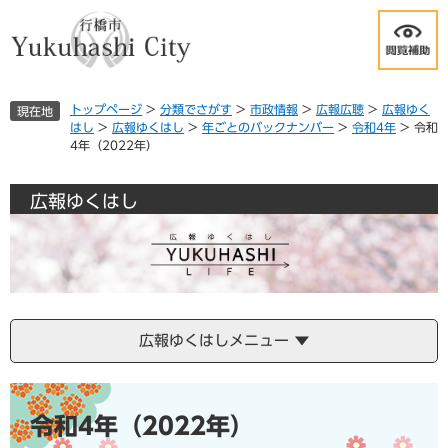
ペ
メ
ー
ニ
ジ
ュ
の
ー
先
を
トップページ
>
分類でさがす
>
市政情報
>
広報広聴
>
広報ゆく
現在地
頭
飛
はし
>
広報ゆくはし
>
年ごとのバックナンバー
>
令和4年
>
令和
で
ば
4年（2022年）
す
し
。
て
本
広報ゆくはし
文
へ
広報ゆくはしメニュー
本
文
令和4年（2022年）