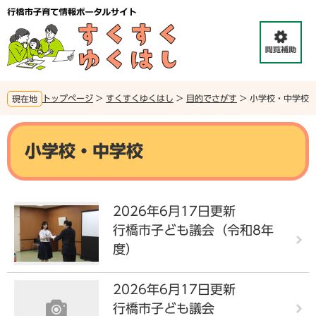
ペ
メ
ー
ニ
ジ
ュ
の
ー
先
を
頭
飛
で
ば
トップページ
>
すくすくゆくはし
>
目的でさがす
>
小学校・中学校
現在地
す
し
。
て
本
本
文
小学校・中学校
文
へ
2026年6月17日更新
行橋市子ども議会（令和8年
度）
2026年6月17日更新
行橋市子ども議会