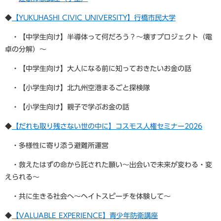
◆
【YUKUHASHI CIVIC UNIVERSITY】行橋市民大学
・【中学生向け】半導体って何だろう？～壊すプロジェクト（電
卓の分解）～
・【中学生向け】大人になる前に知っておきたいお金の話
・【小学生向け】北九州空港まるごと探検隊
・【小学生向け】親子で学ぶお金の話
◆
【だれも取り残さない世の中に】コスモス人権セミナー2026
・多様性に寄り添う避難所運営
・救えたはずの命から託された願い～出会いで未来が変わる・変
えられる～
・共に生きる社会へ～ヘイトスピーチを体験して～
◆
【VALUABLE EXPERIENCE】青少年防衛講座