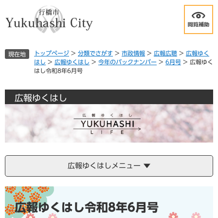
ペ
メ
ー
ニ
ジ
ュ
の
ー
先
を
トップページ
>
分類でさがす
>
市政情報
>
広報広聴
>
広報ゆく
現在地
頭
飛
はし
>
広報ゆくはし
>
今年のバックナンバー
>
6月号
>
広報ゆく
で
ば
はし令和8年6月号
す
し
。
て
本
広報ゆくはし
文
へ
広報ゆくはしメニュー
本
文
広報ゆくはし令和8年6月号