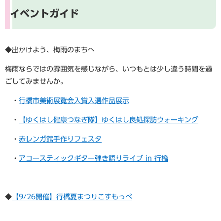
イベントガイド
◆出かけよう、梅雨のまちへ
梅雨ならではの雰囲気を感じながら、いつもとは少し違う時間を過
ごしてみませんか。
・
行橋市美術展覧会入賞入選作品展示
・
【ゆくはし健康つなぎ隊】ゆくはし良処探訪ウォーキング
・
赤レンガ館手作りフェスタ
・
アコースティックギター弾き語りライブ in 行橋
◆
【9/26開催】行橋夏まつりこすもっぺ