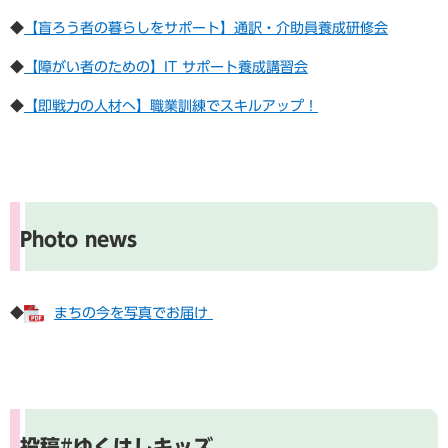
◆
【盲ろう者の暮らしをサポート】通訳・介助員養成研修会
◆
【障がい者のための】IT サポート養成講習会
◆
【即戦力の人材へ】職業訓練でスキルアップ！
Photo news
◆
まちの今を写真でお届け
​
投稿#ゆくはしキッズ