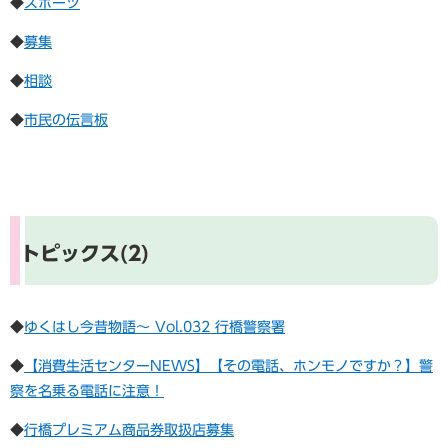
◆​
スポーツ
◆​
募集
◆​
相談
◆
市民の伝言板
トピックス(2)
◆
ゆくはし今昔物語～ Vol.032 行橋警察署
◆
【消費生活センターNEWS】【その電話、ホンモノですか？】警
察を名乗る電話に注意！
◆
行橋プレミアム商品券取扱店募集