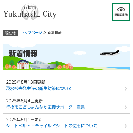
ペ
メ
ー
ニ
ジ
ュ
の
ー
先
を
トップページ
>
新着情報
現在地
頭
飛
で
ば
す
し
本
新着情報
。
て
文
本
文
へ
2025年8月13日更新
浸水被害発生時の衛生対策について
2025年8月4日更新
行橋市こどもまんなか応援サポーター宣言
2025年8月1日更新
シートベルト・チャイルドシートの使用について