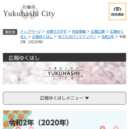
ペ
メ
ー
ニ
ジ
ュ
の
ー
先
を
トップページ
>
分類でさがす
>
市政情報
>
広報広聴
>
広報ゆく
現在地
頭
飛
はし
>
広報ゆくはし
>
年ごとのバックナンバー
>
令和2年
>
令和
で
ば
2年（2020年）
す
し
。
て
本
広報ゆくはし
文
へ
広報ゆくはしメニュー
本
文
令和2年（2020年）