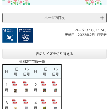
ページ内目次
ページID：0011745
更新日：2023年2月1日更新
表のサイズを切り替える
令和2年市報一覧
1日
15
1日
15
月
月
号
日号
号
日号
1
2
月
月
3
4
月
月