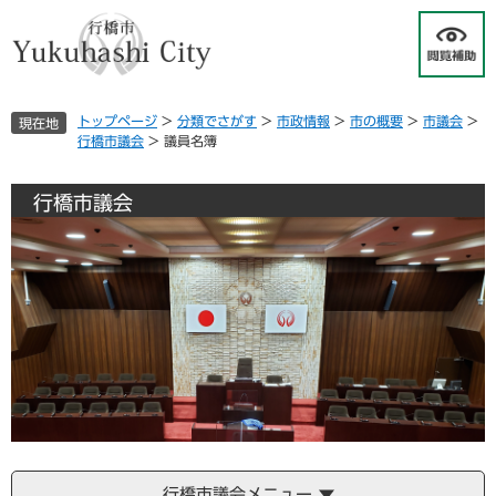
ペ
メ
ー
ニ
ジ
ュ
の
ー
先
を
トップページ
>
分類でさがす
>
市政情報
>
市の概要
>
市議会
>
現在地
頭
飛
行橋市議会
>
議員名簿
で
ば
す
し
。
て
行橋市議会
本
文
へ
行橋市議会メニュー