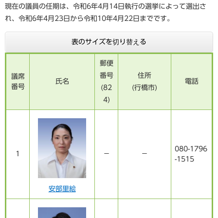
現在の議員の任期は、令和6年4月14日執行の選挙によって選出さ
れ、令和6年4月23日から令和10年4月22日までです。
表のサイズを切り替える
郵便
番号
住所
議席
氏名
電話
番号
(82
(行橋市)
4)
080-1796
1
－
－
-1515
安部里絵