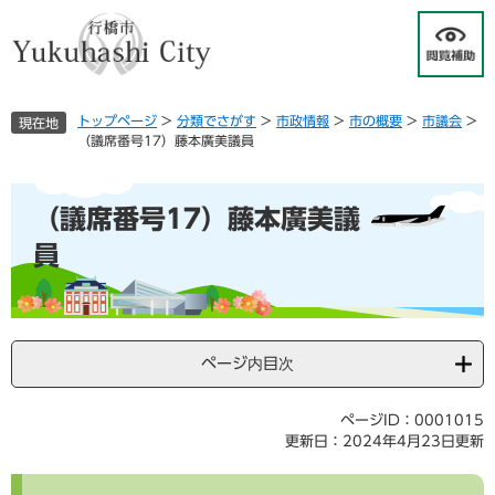
ペ
メ
ー
ニ
ジ
ュ
の
ー
先
を
トップページ
>
分類でさがす
>
市政情報
>
市の概要
>
市議会
>
現在地
頭
飛
（議席番号17）藤本廣美議員
で
ば
す
し
本
。
て
（議席番号17）藤本廣美議
文
本
文
員
へ
ページ内目次
ページID：0001015
更新日：2024年4月23日更新