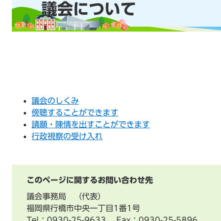
議会について
文
議会のしくみ
傍聴することができます
請願・陳情を出すことができます
行政視察の受け入れ
このページに関するお問い合わせ先
議会事務局
代表
福岡県行橋市中央一丁目1番1号
Tel：0930-25-9633
Fax：0930-25-5896