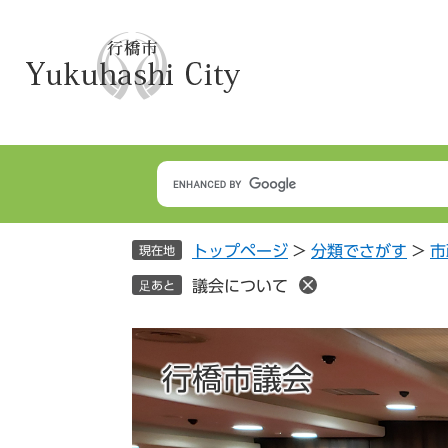
ペ
メ
ー
ニ
ジ
ュ
の
ー
先
を
頭
飛
で
ば
す
し
。
て
本
トップページ
>
分類でさがす
>
市
文
現在地
へ
議会について
足あと
行橋市議会