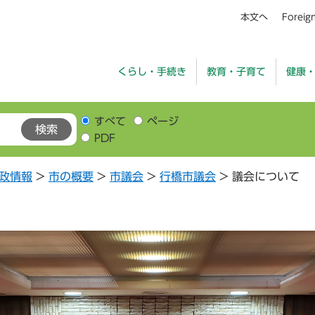
本文へ
Foreig
くらし・手続き
教育・子育て
健康
すべて
ページ
PDF
政情報
>
市の概要
>
市議会
>
行橋市議会
>
議会について