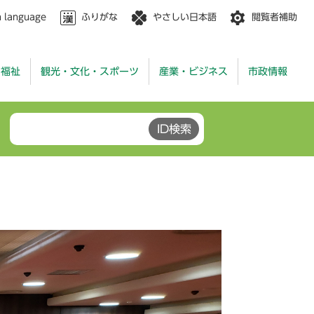
n language
ふりがな
やさしい日本語
閲覧者補助
・福祉
観光・文化・スポーツ
産業・ビジネス
市政情報