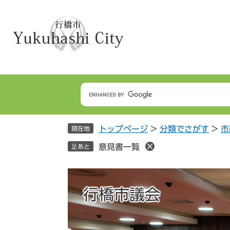
ペ
メ
ー
ニ
ジ
ュ
の
ー
先
を
頭
飛
で
ば
す
し
。
て
本
トップページ
>
分類でさがす
>
市
文
現在地
へ
意見書一覧
足あと
行橋市議会