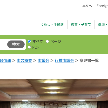
本文へ
Foreig
くらし・手続き
教育・子育て
健康
すべて
ページ
PDF
政情報
>
市の概要
>
市議会
>
行橋市議会
>
意見書一覧