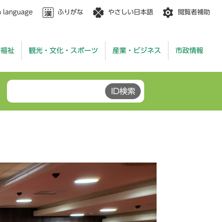
n language
ふりがな
やさしい日本語
閲覧者補助
・福祉
観光・文化・スポーツ
産業・ビジネス
市政情報