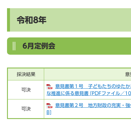
令和8年
6月定例会
採決結果
意
意見書第１号 子どもたちのゆたか
可決
な推進に係る意見書 [PDFファイル／10
意見書第２号 地方財政の充実・強化
可決
B]