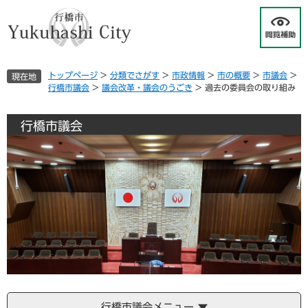
ペ
メ
ー
ニ
ジ
ュ
の
ー
先
を
トップページ
>
分類でさがす
>
市政情報
>
市の概要
>
市議会
>
現在地
頭
飛
行橋市議会
>
議会改革・議会のうごき
>
過去の委員会の取り組み
で
ば
す
し
。
て
行橋市議会
本
文
へ
行橋市議会メニュー