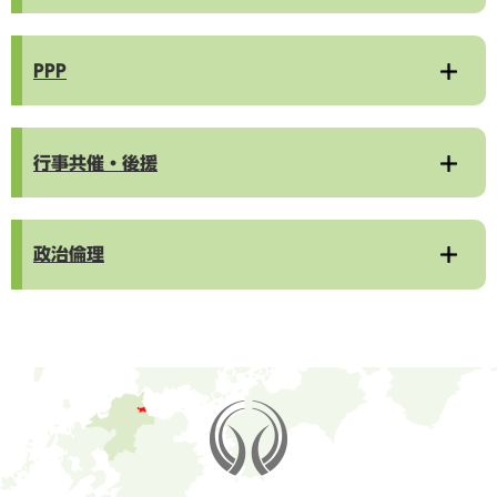
PPP
行事共催・後援
政治倫理