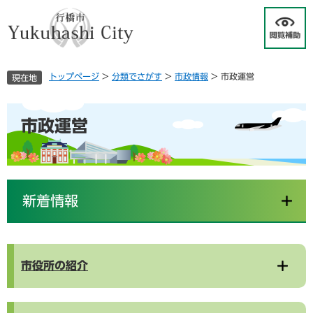
ペ
メ
ー
ニ
ジ
ュ
の
ー
先
を
トップページ
>
分類でさがす
>
市政情報
>
市政運営
現在地
頭
飛
で
ば
す
し
本
市政運営
。
て
文
本
文
へ
新着情報
市役所の紹介