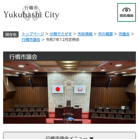
ペ
メ
ー
ニ
ジ
ュ
の
ー
先
を
トップページ
>
分類でさがす
>
市政情報
>
市の概要
>
市議会
>
現在地
頭
飛
行橋市議会
>
令和7年12月定例会
で
ば
す
し
。
て
行橋市議会
本
文
へ
行橋市議会メニュー