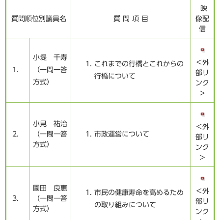
映
質問順位別議員名
質 問 項 目
像配
信
小堤 千寿
＜外
これまでの行橋とこれからの
1．
（一問一答
部リ
行橋について
方式）
ンク
＞
小見 祐治
＜外
2．
（一問一答
市政運営について
部リ
方式）
ンク
＞
園田 良恵
＜外
市民の健康寿命を高めるため
3．
（一問一答
部リ
の取り組みについて
方式）
ンク