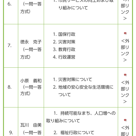
市民サービスの向上および取
6．
（一問一答
部リ
り組みについて
方式）
ンク
＞
国保行政
＜外
徳永 克子
災害対策
7．
部リ
（一問一答
教育行政
ンク
方式）
行政運営
＞
災害対策について
小原 義和
＜外
8．
（一問一答
地域の安心安全な生活環境に
部リ
方式）
ついて
ンク
＞
1．持続可能なまち、人口増への
取り組みについて
瓦川 由美
＜外
9.
（一問一答
2．福祉行政について
部リ