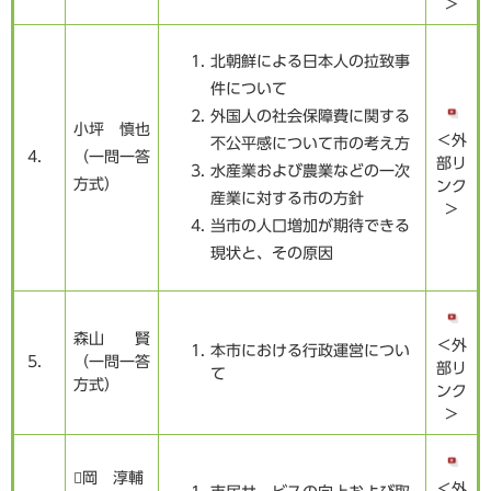
＞
北朝鮮による日本人の拉致事
件について
外国人の社会保障費に関する
小坪 慎也
＜外
不公平感について市の考え方
4．
（一問一答
部リ
水産業および農業などの一次
方式）
ンク
産業に対する市の方針
＞
当市の人口増加が期待できる
現状と、その原因
森山 賢
＜外
本市における行政運営につい
5．
（一問一答
部リ
て
方式）
ンク
＞
岡 淳輔
＜外