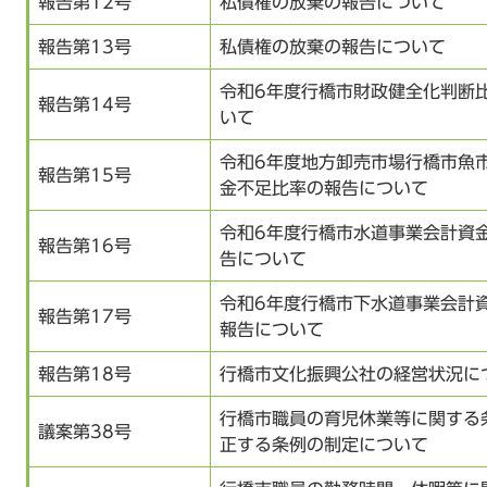
報告第12号
私債権の放棄の報告について
報告第13号
私債権の放棄の報告について
令和6年度行橋市財政健全化判断
報告第14号
いて
令和6年度地方卸売市場行橋市魚
報告第15号
金不足比率の報告について
令和6年度行橋市水道事業会計資
報告第16号
告について
令和6年度行橋市下水道事業会計
報告第17号
報告について
報告第18号
行橋市文化振興公社の経営状況に
行橋市職員の育児休業等に関する
議案第38号
正する条例の制定について