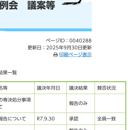
定例会 議案等
ページID：0040288
更新日：2025年9月30日更新
印刷ページ表示
果一覧​
名等
議決年月日
議決結果
賛否状況
の専決処分事項
報告のみ
て
報告について
R7.9.30
承認
全員一致