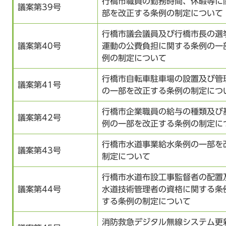
行橋市職員の勤務時間、休暇等に
議案第39号
部を改正する条例の制定について
行橋市議会議員及び行橋市長の選
議案第40号
運動の公費負担に関する条例の一
例の制定について
行橋市自転車駐車場の設置及び管
議案第41号
の一部を改正する条例の制定につ
行橋市企業職員の給与の種類及び
議案第42号
例の一部を改正する条例の制定に
行橋市水道事業給水条例の一部を
議案第43号
制定について
行橋市水道布設工事監督者の配置
議案第44号
水道技術管理者の資格に関する条
する条例の制定について
消防救急デジタル無線システム更