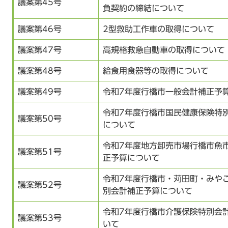
議案第45号
負契約の締結について
議案第46号
2型救助工作車の取得について
議案第47号
高規格救急自動車の取得について
議案第48号
給食用食器等の取得について
議案第49号
令和7年度行橋市一般会計補正予
令和7年度行橋市国民健康保険特
議案第50号
について
令和7年度地方卸売市場行橋市魚
議案第51号
正予算について
令和7年度行橋市・苅田町・みや
議案第52号
別会計補正予算について
令和7年度行橋市介護保険特別会
議案第53号
いて