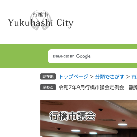
ペ
メ
ー
ニ
ジ
ュ
の
ー
先
を
頭
飛
で
ば
す
し
。
て
本
トップページ
>
分類でさがす
>
市
文
現在地
へ
令和7年9月行橋市議会定例会 議
足あと
行橋市議会