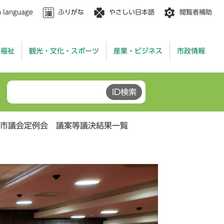
n language
ふりがな
やさしい日本語
閲覧者補助
・福祉
観光・文化・スポーツ
産業・ビジネス
市政情報
橋市議会定例会 議案等議決結果一覧