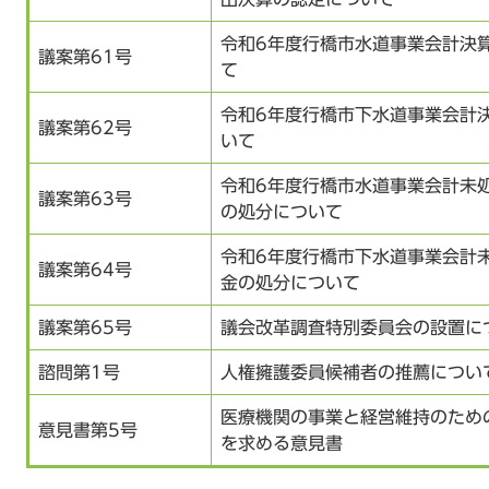
令和6年度行橋市水道事業会計決
議案第61号
て
令和6年度行橋市下水道事業会計
議案第62号
いて
令和6年度行橋市水道事業会計未
議案第63号
の処分について
令和6年度行橋市下水道事業会計
議案第64号
金の処分について
議案第65号
議会改革調査特別委員会の設置に
諮問第1号
人権擁護委員候補者の推薦につい
医療機関の事業と経営維持のため
意見書第5号
を求める意見書