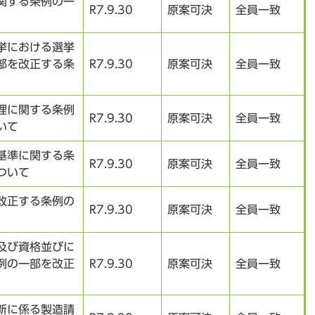
関する条例の一
R7.9.30
原案可決
全員一致
挙における選挙
部を改正する条
R7.9.30
原案可決
全員一致
理に関する条例
R7.9.30
原案可決
全員一致
いて
基準に関する条
R7.9.30
原案可決
全員一致
ついて
改正する条例の
R7.9.30
原案可決
全員一致
及び資格並びに
例の一部を改正
R7.9.30
原案可決
全員一致
新に係る製造請