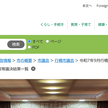
本文へ
Foreig
くらし・手続き
教育・子育て
健康
すべて
ページ
PDF
政情報
>
市の概要
>
市議会
>
行橋市議会
>
令和7年9月行
案等議決結果一覧