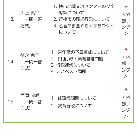
椿市地域交流センターの安全
川上 真平
対策について
＜外
13.
​（一問一答
行橋市の観光行政について
部リ
方式）
若者が参画できるまちづくり
ンク
について
＞
1．来年度の予算編成について
徳永 克子
＜外
2. 平和行政・築城基地問題
14.
（一問一答
部リ
3. 行政運営について
方式）
ンク
4. アスベスト問題
＞
西岡 淳輔
＜外
1．住環境問題について
15.
（一問一答
部リ
2. 教育行政について​
方式）
ンク
＞