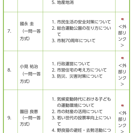
地産地消
市民生活の安全対策について
國永 圭
＜外
総合運動公園の在り方につい
7．
（一問一答
部リ
て
方式）
ンク
市制70周年について
＞
行政運営について
＜外
小見 祐治
8．
市営住宅の考え方について
部リ
（一問一答
防災、災害対策について
ンク
方式）
＞
気候変動時代における子ども
の運動環境について
園田 良恵
市の財産の活用について
＜外
9．
（一問一答
若い世代の投票率向上につい
部リ
方式）
て
ンク
野良猫の避妊・去勢活動につ
＞