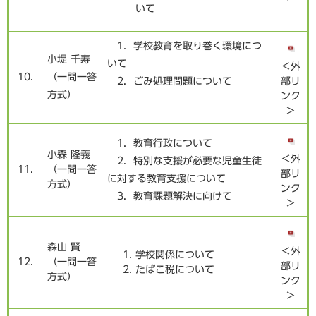
いて
1．学校教育を取り巻く環境につ
小堤 千寿
いて
＜外
10.
（一問一答
2. ごみ処理問題について
部リ
方式）
ンク
＞
1．教育行政について
小森 隆義
＜外
2. 特別な支援が必要な児童生徒
11.
（一問一答
部リ
に対する教育支援について
方式）
ンク
3. 教育課題解決に向けて​
＞
森山 賢
＜外
学校関係について
12.
（一問一答
部リ
たばこ税について
方式）
ンク
＞