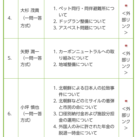
ペット同行・同伴避難所につ
大杉 茂貴
＜外
いて
4．
（一問一答
部リ
ドッグラン整備について
方式）
ンク
アスベスト問題について
＞
矢野 潤一
カーボンニュートラルへの取
＜外
5．
（一問一答
り組みについて
部リ
方式）
地域整備について
ンク
＞
北朝鮮による日本人の拉致事
件について
北朝鮮などのミサイルの着弾
小坪 慎也
と市民の命について
＜外
6．
（一問一答
口径別納付金および施設分担
部リ
方式）
金の運用について
ンク
外国人のみに許された年金の
＞
脱退一時金について