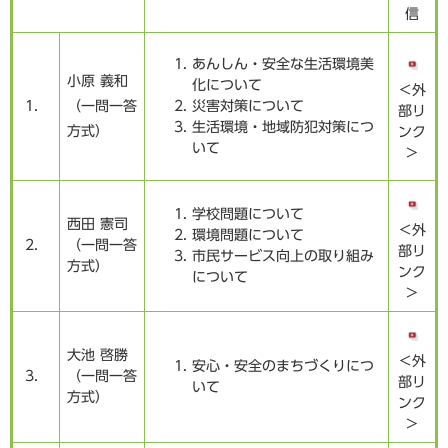
信
あんしん・安全な生活環境美
小原 義和
化について
＜外
1．
（一問一答
災害対策について
部リ
生活環境・地域防犯対策につ
方式）
ンク
いて
＞
学校問題について
西田 憲司
＜外
環境問題について
2．
（一問一答
部リ
市民サービス向上の取り組み
方式）
ンク
について
＞
大池 啓勝
＜外
安心・安全のまちづくりにつ
3．
（一問一答
部リ
いて
方式）
ンク
＞