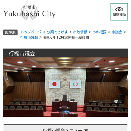
ペ
メ
ー
ニ
ジ
ュ
の
ー
先
を
トップページ
>
分類でさがす
>
市政情報
>
市の概要
>
市議会
>
現在地
頭
飛
行橋市議会
>
令和6年12月定例会一般質問
で
ば
す
し
。
て
行橋市議会
本
文
へ
行橋市議会メニュー