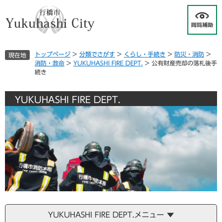
ペ
メ
ー
ニ
ジ
ュ
の
ー
先
を
トップページ
>
分類でさがす
>
くらし・手続き
>
防災・消防
>
現在地
頭
飛
消防・救命
>
YUKUHASHI FIRE DEPT.
>
公有財産売却の落札後手
で
ば
続き
す
し
。
て
本
YUKUHASHI FIRE DEPT.
文
へ
YUKUHASHI FIRE DEPT.メニュー