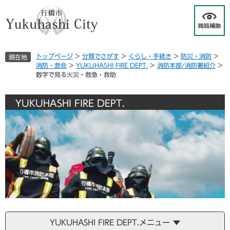
ペ
メ
ー
ニ
ジ
ュ
の
ー
先
を
トップページ
>
分類でさがす
>
くらし・手続き
>
防災・消防
>
現在地
頭
飛
消防・救命
>
YUKUHASHI FIRE DEPT.
>
消防本部/消防署紹介
>
で
ば
数字で見る火災・救急・救助
す
し
。
て
本
YUKUHASHI FIRE DEPT.
文
へ
YUKUHASHI FIRE DEPT.メニュー