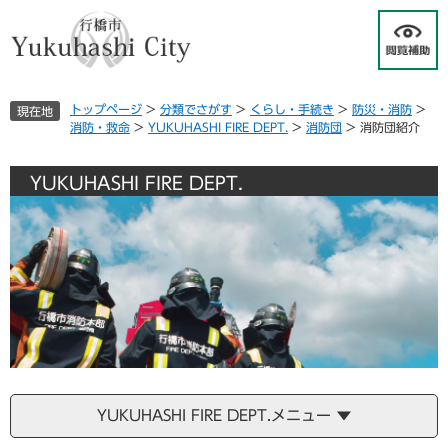
ペ
メ
ー
ニ
ジ
ュ
の
ー
先
を
トップページ
>
分類でさがす
>
くらし・手続き
>
防災・消防
>
現在地
頭
飛
消防・救命
>
YUKUHASHI FIRE DEPT.
>
消防団
>
消防団紹介
で
ば
す
し
。
て
YUKUHASHI FIRE DEPT.
本
文
へ
YUKUHASHI FIRE DEPT.メニュー