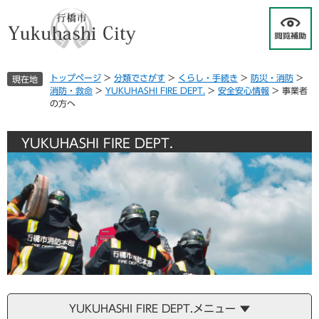
ペ
メ
ー
ニ
ジ
ュ
の
ー
先
を
トップページ
>
分類でさがす
>
くらし・手続き
>
防災・消防
>
現在地
頭
飛
消防・救命
>
YUKUHASHI FIRE DEPT.
>
安全安心情報
>
事業者
で
ば
の方へ
す
し
。
て
本
YUKUHASHI FIRE DEPT.
文
へ
YUKUHASHI FIRE DEPT.メニュー