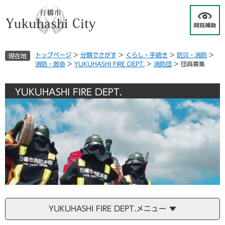
ペ
メ
ー
ニ
ジ
ュ
の
ー
先
を
トップページ
>
分類でさがす
>
くらし・手続き
>
防災・消防
>
現在地
頭
飛
消防・救命
>
YUKUHASHI FIRE DEPT.
>
消防団
>
団員募集
で
ば
す
し
。
て
YUKUHASHI FIRE DEPT.
本
文
へ
YUKUHASHI FIRE DEPT.メニュー