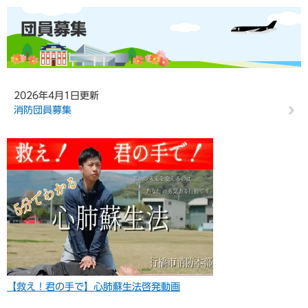
本
団員募集
文
2026年4月1日更新
消防団員募集
【救え！君の手で】心肺蘇生法啓発動画