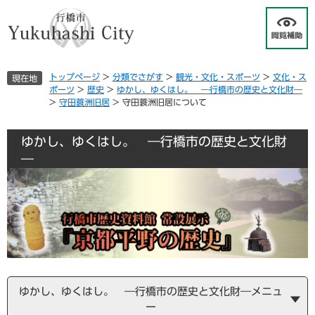
ペ
メ
ー
ニ
ジ
ュ
の
ー
先
を
トップページ
>
分類でさがす
>
観光・文化・スポーツ
>
文化・ス
現在地
頭
飛
ポーツ
>
歴史
>
ゆかし、ゆくはし。 ―行橋市の歴史と文化財―
で
ば
>
守田蓑洲旧居
>
守田蓑洲旧居について
す
し
。
て
本
ゆかし、ゆくはし。 ―行橋市の歴史と文化財
文
―
へ
ゆかし、ゆくはし。 ―行橋市の歴史と文化財―メニュ
ー