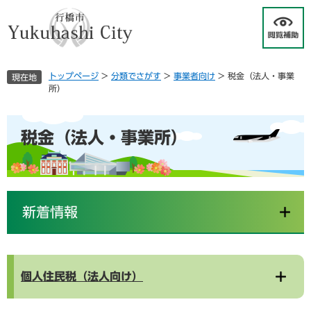
ペ
メ
ー
ニ
ジ
ュ
の
ー
先
を
トップページ
>
分類でさがす
>
事業者向け
>
税金（法人・事業
現在地
頭
飛
所）
で
ば
す
し
本
。
て
税金（法人・事業所）
文
本
文
へ
新着情報
個人住民税（法人向け）