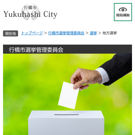
ペ
メ
ー
ニ
ジ
ュ
の
ー
先
を
トップページ
>
行橋市選挙管理委員会
>
選挙
>
地方選挙
現在地
頭
飛
で
ば
す
し
行橋市選挙管理委員会
。
て
本
文
へ