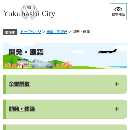
ペ
メ
ー
ニ
ジ
ュ
の
ー
先
を
トップページ
>
申請・手続き
>
開発・建築
現在地
頭
飛
で
ば
す
し
本
開発・建築
。
て
文
本
文
へ
企業誘致
開発・建築