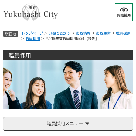
ペ
メ
ー
ニ
ジ
ュ
の
ー
先
を
トップページ
>
分類でさがす
>
市政情報
>
市政運営
>
職員採用
現在地
頭
飛
>
職員採用
>
令和6年度職員採用試験【後期】
で
ば
す
し
。
て
職員採用
本
文
へ
職員採用メニュー