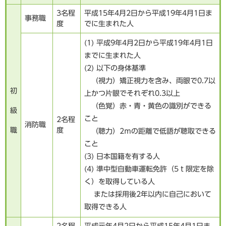
3名程
平成15年4月2日から平成19年4月1日ま
事務職
度
でに生まれた人
(1) 平成9年4月2日から平成19年4月1日
までに生まれた人
(2) 以下の身体基準
（視力）矯正視力を含み、両眼で0.7以
初
上かつ片眼でそれぞれ0.3以上
（色覚）赤・青・黄色の識別ができる
級
こと
2名程
消防職
職
度
（聴力）2ｍの距離で低語が聴取できる
こと
(3) 日本国籍を有する人
(4) 準中型自動車運転免許（5ｔ限定を除
く）を取得している人
または採用後2年以内に自己において
取得できる人
2名程
平成元年4月2日から平成15年4月1日ま