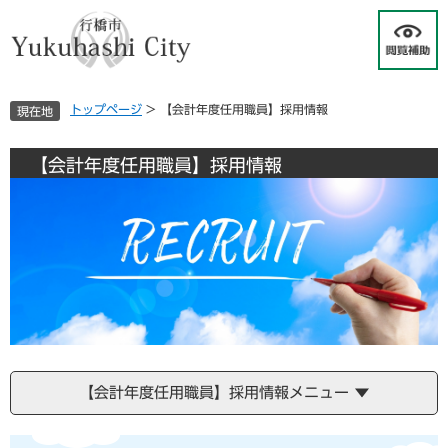
ペ
メ
ー
ニ
ジ
ュ
の
ー
先
を
トップページ
>
【会計年度任用職員】採用情報
現在地
頭
飛
で
ば
す
し
【会計年度任用職員】採用情報
。
て
本
文
へ
【会計年度任用職員】採用情報メニュー
本