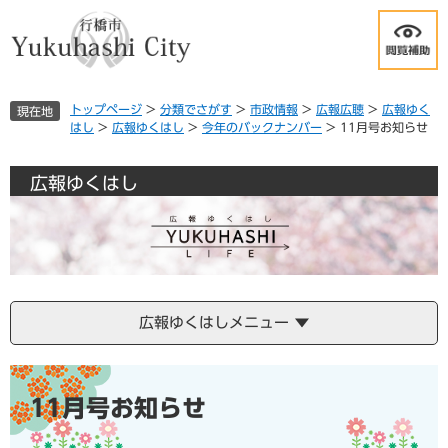
ペ
メ
ー
ニ
ジ
ュ
の
ー
先
を
トップページ
>
分類でさがす
>
市政情報
>
広報広聴
>
広報ゆく
現在地
頭
飛
はし
>
広報ゆくはし
>
今年のバックナンバー
>
11月号お知らせ
で
ば
す
し
。
て
広報ゆくはし
本
文
へ
広報ゆくはしメニュー
本
文
11月号お知らせ