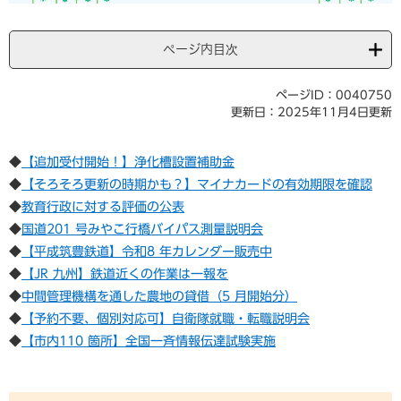
ページ内目次
ページID：0040750
更新日：2025年11月4日更新
​​◆
【追加受付開始！】浄化槽設置補助金
​◆
​​​【そろそろ更新の時期かも？】マイナカードの有効期限を確認
​◆
教育行政に対する評価の公表
​◆
国道201 号みやこ行橋バイパス測量説明会
​◆
【平成筑豊鉄道】令和8 年カレンダー販売中
​◆
【JR 九州】​鉄道近くの作業は一報を
​◆
中間管理機構を通した農地の貸借（5 月開始分）
​◆
【予約不要、個別対応可】自衛隊就職・転職説明会
​◆
【市内110 箇所】全国一斉情報伝達試験実施