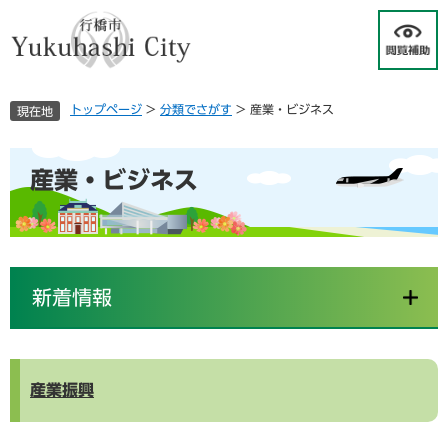
ペ
メ
ー
ニ
ジ
ュ
の
ー
先
を
トップページ
>
分類でさがす
>
産業・ビジネス
現在地
頭
飛
で
ば
す
し
本
産業・ビジネス
。
て
文
本
文
へ
新着情報
産業振興