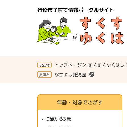
ペ
メ
ー
ニ
ジ
ュ
の
ー
先
を
頭
飛
で
ば
す
し
。
て
本
トップページ
>
すくすくゆくはし
現在地
文
なかよし託児園
足あと
へ
年齢・対象でさがす
0歳から3歳