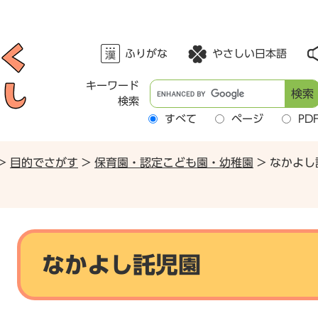
ふりがな
やさしい日本語
キーワード
G
検索
o
すべて
ページ
PD
o
g
l
>
目的でさがす
>
保育園・認定こども園・幼稚園
>
なかよし
e
カ
ス
タ
本
ム
文
検
なかよし託児園
索