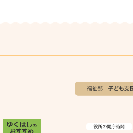
福祉部
子ども支
役所の開庁時間