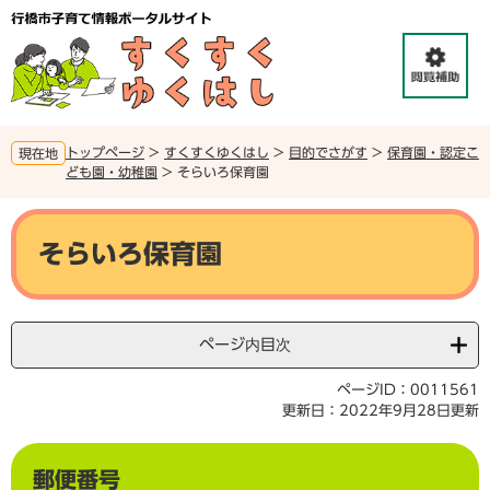
ペ
メ
ー
ニ
ジ
ュ
の
ー
先
を
頭
飛
で
ば
トップページ
>
すくすくゆくはし
>
目的でさがす
>
保育園・認定こ
現在地
す
し
ども園・幼稚園
>
そらいろ保育園
。
て
本
本
文
文
そらいろ保育園
へ
ページ内目次
ページID：0011561
更新日：2022年9月28日更新
郵便番号