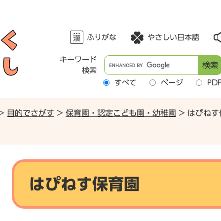
ふりがな
やさしい日本語
キーワード
G
検索
o
すべて
ページ
PD
o
g
l
>
目的でさがす
>
保育園・認定こども園・幼稚園
>
はぴねす
e
カ
ス
タ
本
ム
文
検
はぴねす保育園
索