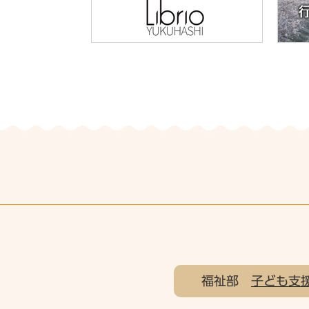
福祉部
子ども支