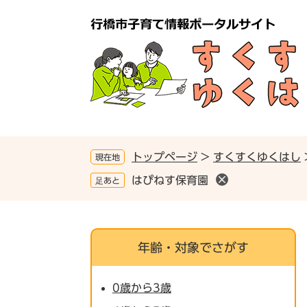
ペ
メ
ー
ニ
ジ
ュ
の
ー
先
を
頭
飛
で
ば
す
し
。
て
本
トップページ
>
すくすくゆくはし
現在地
文
はぴねす保育園
足あと
へ
年齢・対象でさがす
0歳から3歳