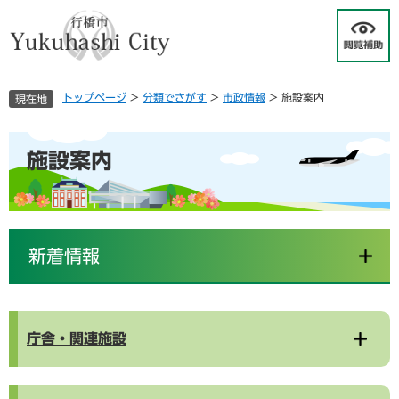
ペ
メ
ー
ニ
ジ
ュ
の
ー
先
を
トップページ
>
分類でさがす
>
市政情報
>
施設案内
現在地
頭
飛
で
ば
す
し
本
施設案内
。
て
文
本
文
へ
新着情報
庁舎・関連施設