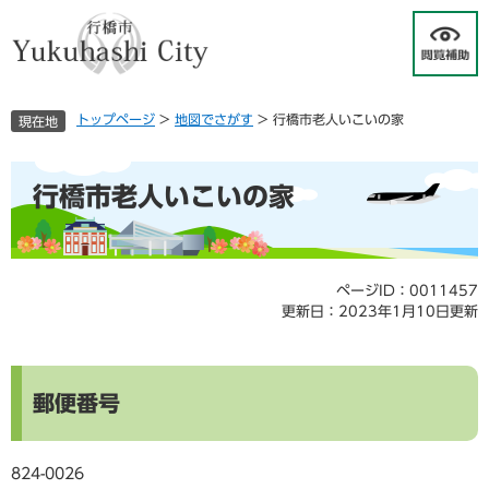
ペ
メ
ー
ニ
ジ
ュ
の
ー
先
を
トップページ
>
地図でさがす
>
行橋市老人いこいの家
現在地
頭
飛
で
ば
す
し
本
行橋市老人いこいの家
。
て
文
本
文
へ
ページID：0011457
更新日：2023年1月10日更新
郵便番号
824-0026