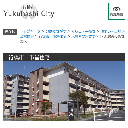
ペ
メ
ー
ニ
ジ
ュ
の
ー
先
を
トップページ
>
分類でさがす
>
くらし・手続き
>
住まい・土地
>
現在地
頭
飛
公営住宅
>
行橋市 市営住宅
>
入居者の皆さまへ
>
入居者の皆さ
で
ば
まへ
す
し
。
て
本
行橋市 市営住宅
文
へ