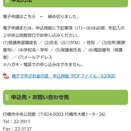
電子申請はこちら ← 締め切りました。
電子申請または、申込用紙に下記事項（(1)～(6)は必須）を記入の
上中央公民館窓口でお申し込みください。
(1)受講希望講座名 ／ (2)氏名（ふりがな）・性別 ／ (3)住所(郵便
番号)／ (4)学校名・学年 ／ (5)保護者氏名 ／ (6)電話番号（保護
者） ／ (7)メールアドレス
※ハガキ・電話での申し込みはできません。​
親子で学ぶお金の話 申込用紙 [PDFファイル／620KB]
申込先・お問い合わせ先
行橋市中央公民館（〒824-0003 行橋市大橋1－9－26）
Tel：22-3911
Fax：22-3137​