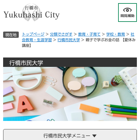
ペ
メ
ー
ニ
ジ
ュ
の
ー
先
を
トップページ
>
分類でさがす
>
教育・子育て
>
学校・教育
>
社
現在地
頭
飛
会教育・生涯学習
>
行橋市民大学
>
親子で学ぶお金の話 【夏休み
で
ば
講座】
す
し
。
て
本
行橋市民大学
文
へ
行橋市民大学メニュー