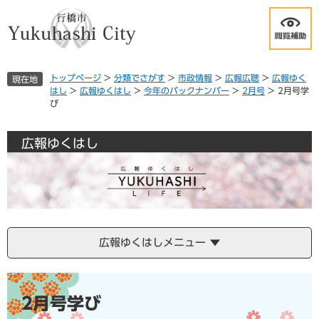
ペ
メ
ー
ニ
ジ
ュ
の
ー
先
を
トップページ
>
分類でさがす
>
市政情報
>
広報広聴
>
広報ゆく
現在地
頭
飛
はし
>
広報ゆくはし
>
今年のバックナンバー
>
2月号
>
2月号学
で
ば
び
す
し
。
て
本
広報ゆくはし
文
へ
広報ゆくはしメニュー
本
文
2月号学び