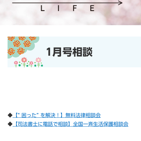
本
文
1月号相談
​◆
【“ 困った” を解決！】無料法律相談会
​◆
【司法書士に電話で相談】全国一斉生活保護相談会​