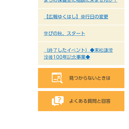
まちの保健室に相談に来ませんか？
【広報ゆくはし】発行日の変更
学びの秋、スタート
（終了したイベント）◆末松謙澄
没後100年記念事業◆
見つからないときは
よくある質問と回答