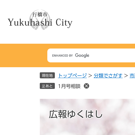
ペ
メ
ー
ニ
ジ
ュ
の
ー
先
を
頭
飛
で
ば
す
し
。
て
本
トップページ
>
分類でさがす
>
市
文
現在地
へ
1月号相談
足あと
広報ゆくはし