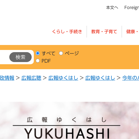
本文へ
Foreig
くらし・手続き
教育・子育て
健康
すべて
ページ
PDF
政情報
>
広報広聴
>
広報ゆくはし
>
広報ゆくはし
>
今年の