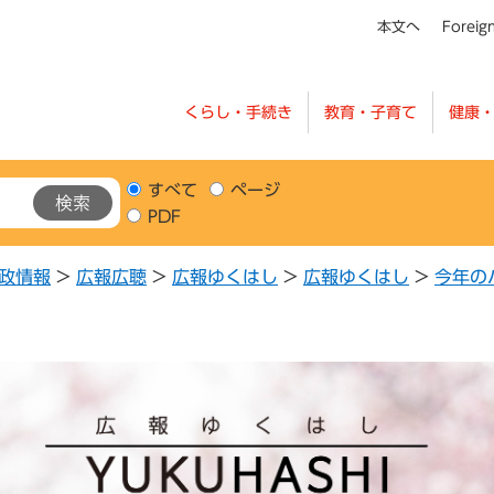
本文へ
Foreig
くらし・手続き
教育・子育て
健康
すべて
ページ
PDF
政情報
>
広報広聴
>
広報ゆくはし
>
広報ゆくはし
>
今年の