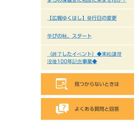
まちの保健室に相談に来ませんか？
【広報ゆくはし】発行日の変更
学びの秋、スタート
（終了したイベント）◆末松謙澄
没後100年記念事業◆
見つからないときは
よくある質問と回答