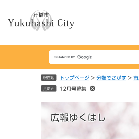
ペ
メ
ー
ニ
ジ
ュ
の
ー
先
を
頭
飛
で
ば
す
し
。
て
本
トップページ
>
分類でさがす
>
市
文
現在地
へ
12月号募集
足あと
広報ゆくはし