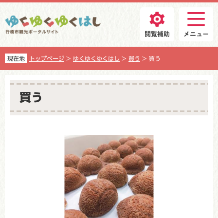
ペ
メ
ー
ニ
ジ
ュ
の
ー
先
を
頭
飛
現在地
トップページ
>
ゆくゆくゆくはし
>
買う
>
買う
で
ば
す
し
本
。
て
文
買う
本
文
へ