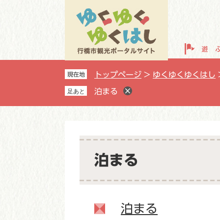
ペ
メ
ー
ニ
ジ
ュ
の
ー
先
を
頭
飛
トップページ
>
ゆくゆくゆくはし
現在地
で
ば
す
し
泊まる
足あと
。
て
本
文
へ
本
文
泊まる
泊まる