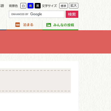
拡大
本語
背景色
白
青
黒
文字サイズ
標準
G
o
o
g
l
e
カ
ス
タ
ム
検
索