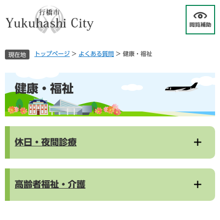
ペ
メ
ー
ニ
ジ
ュ
の
ー
先
を
トップページ
>
よくある質問
>
健康・福祉
現在地
頭
飛
で
ば
す
し
本
健康・福祉
。
て
文
本
文
へ
休日・夜間診療
高齢者福祉・介護