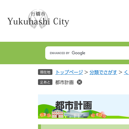
ペ
メ
ー
ニ
ジ
ュ
の
ー
先
を
頭
飛
で
ば
す
し
。
て
本
トップページ
>
分類でさがす
>
く
文
現在地
へ
都市計画
足あと
本
都市計画
文